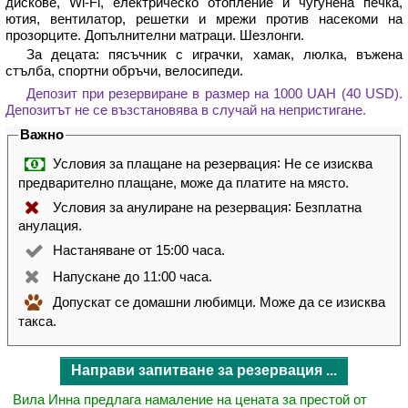
дискове, Wi-Fi, електрическо отопление и чугунена печка,
ютия, вентилатор, решетки и мрежи против насекоми на
прозорците. Допълнителни матраци. Шезлонги.
За децата: пясъчник с играчки, хамак, люлка, въжена
стълба, спортни обръчи, велосипеди.
Депозит при резервиране в размер на 1000 UAH (40 USD).
Депозитът не се възстановява в случай на непристигане.
Важно
:
Условия за плащане на резервация
Не се изисква
предварително плащане, може да платите на място.
:
Условия за анулиране на резервация
Безплатна
анулация.
Настаняване от 15:00 часа.
Напускане до 11:00 часа.
Допускат се домашни любимци.
Може да се изисква
такса.
Направи запитване за резервация ...
Вила Инна предлага намаление на цената за престой от