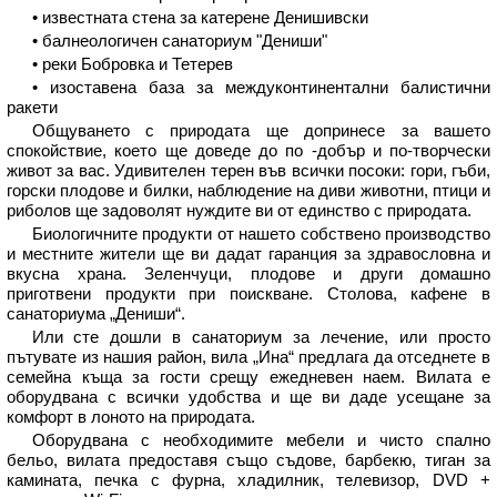
• известната стена за катерене Денишивски
• балнеологичен санаториум "Дениши"
• реки Бобровка и Тетерев
• изоставена база за междуконтинентални балистични
ракети
Общуването с природата ще допринесе за вашето
спокойствие, което ще доведе до по -добър и по-творчески
живот за вас. Удивителен терен във всички посоки: гори, гъби,
горски плодове и билки, наблюдение на диви животни, птици и
риболов ще задоволят нуждите ви от единство с природата.
Биологичните продукти от нашето собствено производство
и местните жители ще ви дадат гаранция за здравословна и
вкусна храна. Зеленчуци, плодове и други домашно
приготвени продукти при поискване. Столова, кафене в
санаториума „Дениши“.
Или сте дошли в санаториум за лечение, или просто
пътувате из нашия район, вила „Ина“ предлага да отседнете в
семейна къща за гости срещу ежедневен наем. Вилата е
оборудвана с всички удобства и ще ви даде усещане за
комфорт в лоното на природата.
Оборудвана с необходимите мебели и чисто спално
бельо, вилата предоставя също съдове, барбекю, тиган за
камината, печка с фурна, хладилник, телевизор, DVD +