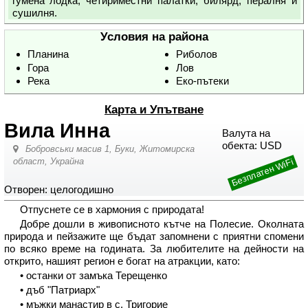
гумена лодка, четириместни палатки, билярд, пералня и
сушилня.
Условия на района
Планина
Риболов
Гора
Лов
Река
Еко-пътеки
Карта и Упътване
Вила Инна
Валута на
обекта: USD
Бобровськи масив 1,
Буки, Житомирска
област
,
Украйна
Безплатен WiFi
Отворен: целогодишно
Отпуснете се в хармония с природата!
Добре дошли в живописното кътче на Полесие. Околната
природа и пейзажите ще бъдат запомнени с приятни спомени
по всяко време на годината. За любителите на дейности на
открито, нашият регион е богат на атракции, като:
• останки от замъка Терещенко
• дъб "Патриарх"
• мъжки манастир в с. Тригорие