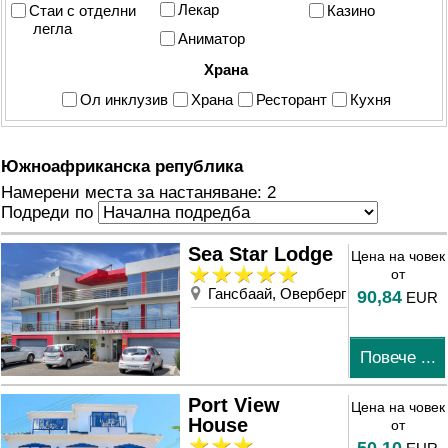
Лекар
Стаи с отделни
Казино
легла
Аниматор
Храна
Ол инклузив
Храна
Ресторант
Кухня
Южноафриканска република
Намерени места за настаняване: 2
Подреди по
Sea Star Lodge
Цена на човек
от
Гансбаай, Оверберг
90,84
EUR
Повече ...
Port View
Цена на човек
House
от