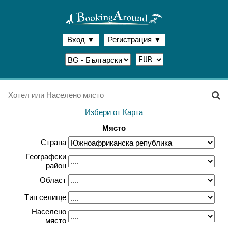
Вход
▼
Регистрация
▼
Избери от Карта
Място
Страна
Географски
район
Област
Tип селище
Населено
място