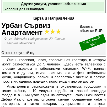
Другие услуги, условия, объяснения
Условия для инвалидов.
Карта и Направления
Урбан Сървиз
Валюта
Апартамент
объекта: EUR
Б
е
с
п
л
а
т
н
ы
й
Wi
ул. Адольфа Циборовского 22,
Скопье
,
Северная Македония
Fi
Открыт: круглый год
Очень красивая, новая, современная квартира, в которой
могут разместиться до 5 человек. Здесь есть телевизор с
плоским экраном и кабельными каналами, Wi-Fi, ванная
комната с душем, стиральная машина и фен, небольшая
кухня, кондиционер, балкон и бесплатные чистые и свежие
простыни, одеяла, подушки, полотенца и многое другое!
Апартаменты расположены в охраняемом, городском и
тихом районе, в 10 минутах ходьбы от главной площади
города и в 3 минутах езды на автобусе. Район называется
Дебар Маало, где расположены самые посещаемые кафе и
рестораны, а также пекарни, супермаркеты и аптеки.