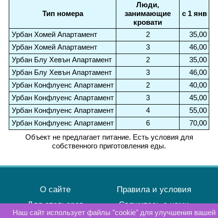
Люди,
Тип номера
занимающие
с 1 янв
кровати
Урбан Хомей Апартамент
2
35,00
Урбан Хомей Апартамент
3
46,00
Урбан Блу Хевън Апартамент
2
35,00
Урбан Блу Хевън Апартамент
3
46,00
Урбан Конфлуенс Апартамент
2
40,00
Урбан Конфлуенс Апартамент
3
45,00
Урбан Конфлуенс Апартамент
4
55,00
Урбан Конфлуенс Апартамент
6
70,00
Объект не предлагает питание. Есть условия для
собственного приготовления еды.
О сайте
Правила и условия
Для отельеров
Свяжитесь с нами
Наш сайт использует файлы "cookie" для улучшения вашей