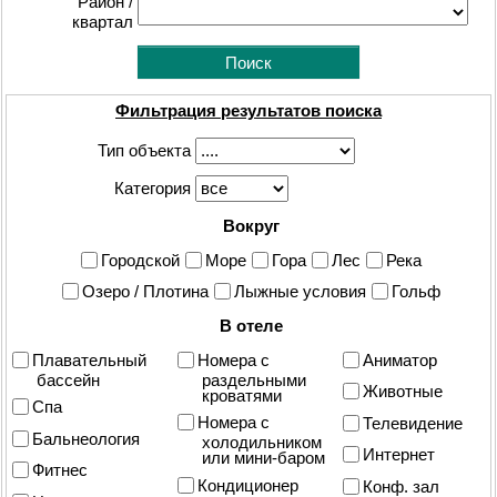
Район /
квартал
Фильтрация результатов поиска
Тип объекта
Категория
Вокруг
Городской
Море
Гора
Лес
Река
Озеро / Плотина
Лыжные условия
Гольф
В отеле
Плавательный
Номера с
Аниматор
бассейн
раздельными
Животные
кроватями
Спа
Номера с
Телевидение
Бальнеология
холодильником
Интернет
или мини-баром
Фитнес
Кондиционер
Конф. зал